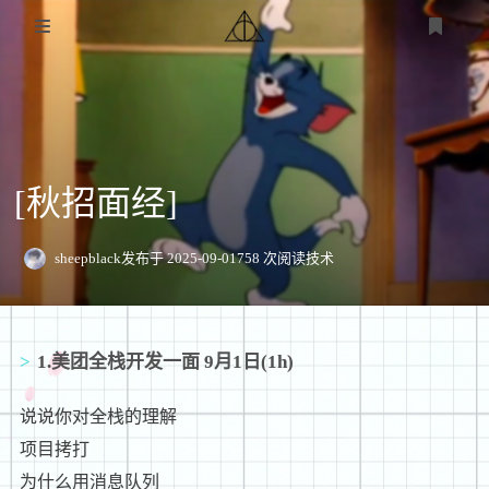
首页
关于
[秋招面经]
交流
友情链接
sheepblack
发布于 2025-09-01
758 次阅读
技术
技术
最后更新于 2025-09-26
1518 字
bug记录
娱乐
壁纸分享
1.美团全栈开发一面 9月1日(1h)
技术分享
登录
课设记录
说说你对全栈的理解
项目拷打
为什么用消息队列