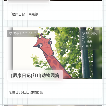
［尼康日记］南京篇
发布于 2025-10-02
824 热度
无~
娱乐
10 字
[尼康日记]红山动物园篇
尼康日记-红山动物园篇