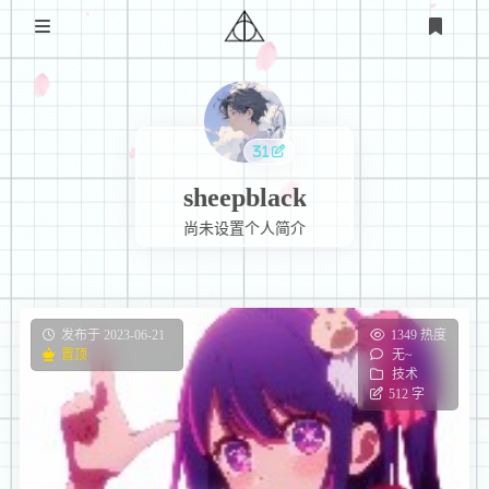
首页
关于
sheepblack
交流
尚未设置个人简介
友情链接
技术
bug记录
娱乐
发布于 2023-06-21
1349 热度
壁纸分享
置顶
无~
技术分享
登录
技术
512 字
课设记录