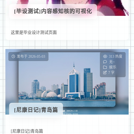
[毕设测试]内容感知核的可视化
这里是毕业设计测试页面
发布于 2026-05-03
313 热度
无~
娱乐
7 字
[尼康日记]青岛篇
[尼康日记]青岛篇