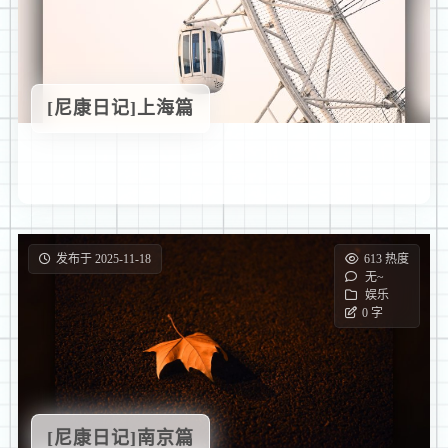
[尼康日记]上海篇
发布于 2025-11-18
613 热度
无~
娱乐
0 字
[尼康日记]南京篇