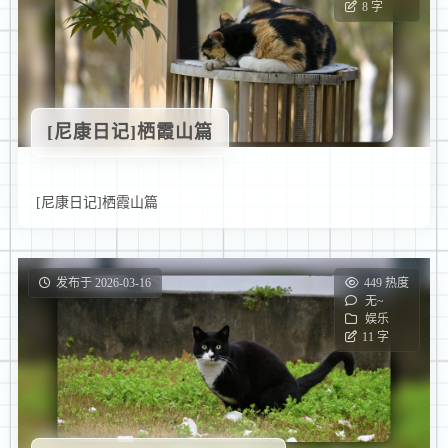
8 字
[尼康日记]栖霞山篇
[尼康日记]栖霞山篇
发布于 2026-03-16
449 热度
无~
娱乐
11 字