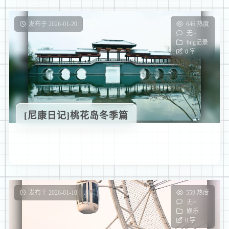
发布于 2026-01-20
646 热度
无~
bug记录
0 字
[尼康日记]桃花岛冬季篇
发布于 2026-01-10
559 热度
无~
娱乐
0 字