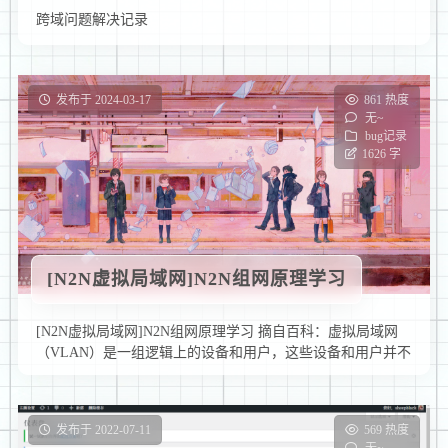
跨域问题解决记录
发布于 2024-03-17
861 热度
无~
bug记录
1626 字
[N2N虚拟局域网]N2N组网原理学习
[N2N虚拟局域网]N2N组网原理学习 摘自百科：虚拟局域网
（VLAN）是一组逻辑上的设备和用户，这些设备和用户并不
受物理位置的限 …
发布于 2022-07-11
569 热度