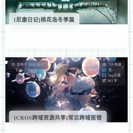
[尼康日记]桃花岛冬季篇
发布于 2024-10-17
719 热度
无~
bug记录
943 字
[CROS跨域资源共享]常见跨域报错