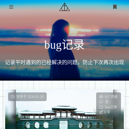
首页
bug记录
关于
交流
记录平时遇到的已经解决的问题，防止下次再次出现
友情链接
技术
bug记录
娱乐
壁纸分享
技术分享
发布于 2026-01-20
637 热度
登录
无~
bug记录
课设记录
0 字